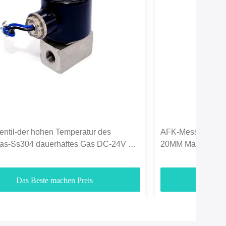
ntil-der hohen Temperatur des
AFK-Messingmagnet
gas-Ss304 dauerhaftes Gas DC-24V 1/4
20MM Marinelpg 
Das Beste machen Preis
Das B