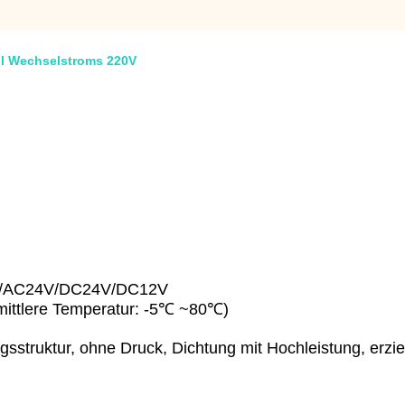
il Wechselstroms 220V
V/AC24V/DC24V/DC12V
(mittlere Temperatur: -5℃ ~80℃)
gsstruktur, ohne Druck, Dichtung mit Hochleistung, erzi