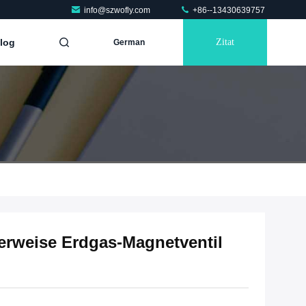
info@szwofly.com
+86--13430639757
log
Zitat
German
erweise Erdgas-Magnetventil