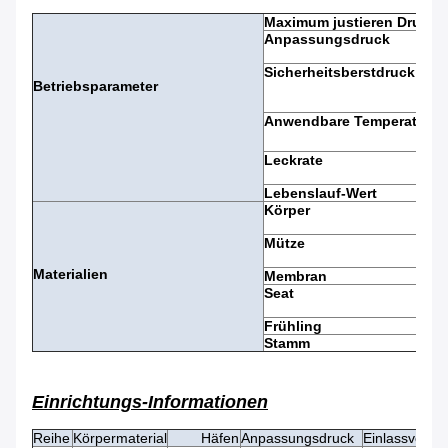
Maximum justieren Druck
Anpassungsdruck
Sicherheitsberstdruck
Betriebsparameter
Anwendbare Temperatur
Leckrate
Lebenslauf-Wert
Körper
Mütze
Materialien
Membran
Seat
Frühling
Stamm
Einrichtungs-Informationen
Reihe
Körpermaterial
Häfen
Anpassungsdruck
Einlassverbi