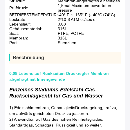
Struktur:
Membran-abgefragtes einstufiges
1,5mal Maximum bewerteten
Prüfdruck:
presure
BETRIEBSTEMPERATUR:
-40° F ~+165° F (- 40°C+74°C)
Leckrate:
2*10-8 ATM cc/sec er
Lebenslauf:
0,08
Gehäusematerial:
316L
Seat:
PTFE, PCTFE
Membran:
316L
Port:
Shenzhen
Beschreibung
0,08 Lebenslauf-Rückseiten-Druckregler-Membran -
abgefragt mit Innengewinde
Einzelnes Stadiums-Edelstahl-Gas-
Rückschlagventil für Gas und Wasser
1)
Edelstahlmembran, GenauigkeitsDruckregelung, traf zu,
um aufwärts gerichteten Druck zu justieren.
2)
Anwendbar auf Gas des hohen Reinheitsgrades,
Standardgas, Schadgas, Flüssigkeit und so weiter.