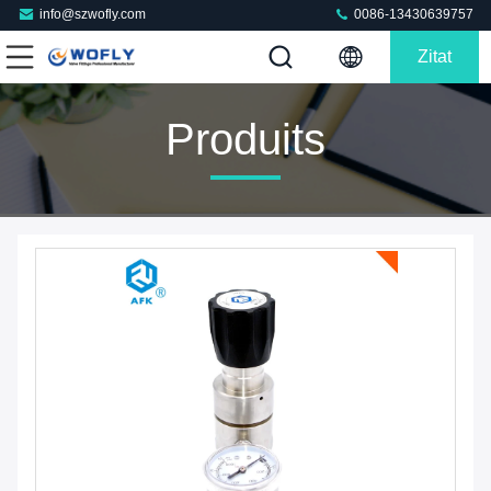
info@szwofly.com
0086-13430639757
Zitat
Produits