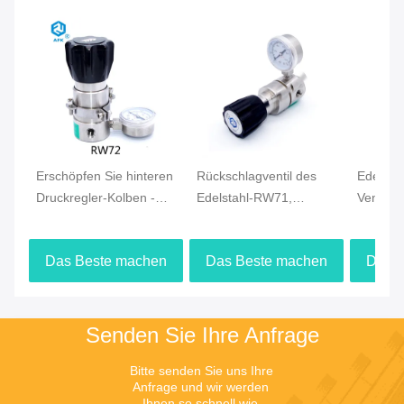
Erschöpfen Sie hinteren
Rückschlagventil des
Edelstah
Druckregler-Kolben -
Edelstahl-RW71,
Ventil-e
abgefragtes ATM
petrochemischer
Stadium
cm/sek der Leckrate-
Rückstrom-Druckregler
abgefra
Das Beste machen
Das Beste machen
Das 
2*10-8 er
Configu
Preis
Preis
Senden Sie Ihre Anfrage
Bitte senden Sie uns Ihre 
Anfrage und wir werden 
Ihnen so schnell wie 