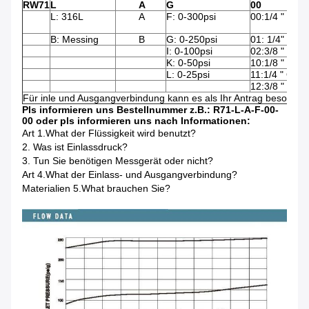
RW71
L
A
G
00
L: 316L
A
F: 0-300psi
00:1/4 " NPT
B: Messing
B
G: 0-250psi
01: 1/4" NPT
I: 0-100psi
02:3/8 " NPT
K: 0-50psi
10:1/8 " OD
L: 0-25psi
11:1/4 " OD
12:3/8 " OD
Für inle und Ausgangverbindung kann es als Ihr Antrag besonder
Pls informieren uns Bestellnummer z.B.: R71-L-A-F-00-
00 oder pls informieren uns nach Informationen:
Art 1.What der Flüssigkeit wird benutzt?
2. Was ist Einlassdruck?
3. Tun Sie benötigen Messgerät oder nicht?
Art 4.What der Einlass- und Ausgangverbindung?
Materialien 5.What brauchen Sie?