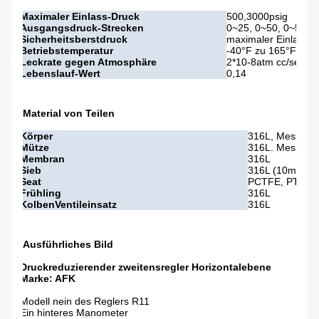
Maximaler Einlass-Druck
500,3000psig
Ausgangsdruck-Strecken
0~25, 0~50, 0~50,
Sicherheitsberstdruck
maximaler Einlassdr
Betriebstemperatur
-40°F zu 165°F/zu -
Leckrate gegen Atmosphäre
2*10-8atm cc/sec er
Lebenslauf-Wert
0,14
Material von Teilen
Körper
316L, Mes
Mütze
316L. Messing
Membran
316L
Sieb
316L (10mm)
Seat
PCTFE, PTEE, 
Frühling
316L
KolbenVentileinsatz
316L
Ausführliches Bild
Druckreduzierender zweitensregler Horizontalebene
Marke: AFK
Modell nein des Reglers R11
Ein hinteres Manometer