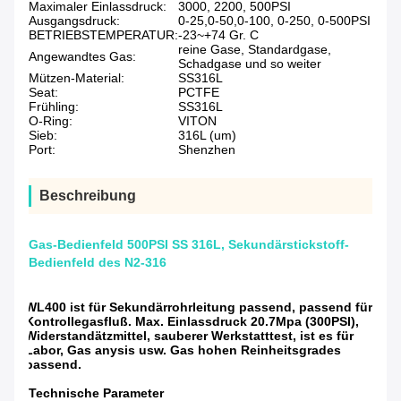
Maximaler Einlassdruck:
3000, 2200, 500PSI
Ausgangsdruck:
0-25,0-50,0-100, 0-250, 0-500PSI
BETRIEBSTEMPERATUR:
-23~+74 Gr. C
reine Gase, Standardgase,
Angewandtes Gas:
Schadgase und so weiter
Mützen-Material:
SS316L
Seat:
PCTFE
Frühling:
SS316L
O-Ring:
VITON
Sieb:
316L (um)
Port:
Shenzhen
Beschreibung
Gas-Bedienfeld 500PSI SS 316L, Sekundärstickstoff-
Bedienfeld des N2-316
WL400 ist für Sekundärrohrleitung passend, passend für
Kontrollegasfluß. Max. Einlassdruck 20.7Mpa (300PSI),
Widerstandätzmittel, sauberer Werkstatttest, ist es für
Labor, Gas anysis usw. Gas hohen Reinheitsgrades
passend.
Technische Parameter