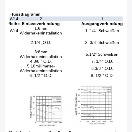
Flussdiagramm
WL4
2
1
Reihe
Einlassverbindung
Ausgangverbindung
K
1:6mm
WL4
1: 1/4" Schweißen
s:
Widerhakeninstallation
C:
2:1/4 „O.D.
2: 3/8" Schweißen
über
Me
3:8mm
5.1/2" Schweißen
Widerhakeninstallation
4:3/8 " O.D.
7: 1/4" O.D.
5:10millimeter-
8:3/8 " O.D.
Widerhakeninstallation
6: 1/2 " O.D.
9: 1/2 " O.D.