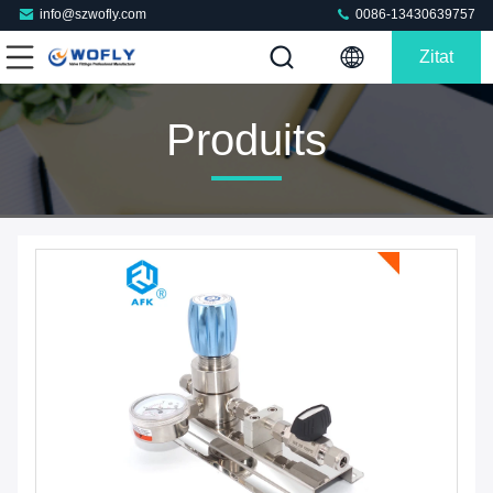
info@szwofly.com
0086-13430639757
Zitat
Produits