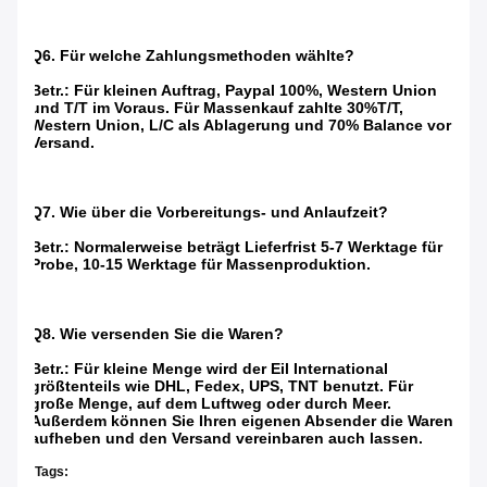
Q6. Für welche Zahlungsmethoden wählte?
Betr.: Für kleinen Auftrag, Paypal 100%, Western Union
und T/T im Voraus. Für Massenkauf zahlte 30%T/T,
Western Union, L/C als Ablagerung und 70% Balance vor
Versand.
Q7. Wie über die Vorbereitungs- und Anlaufzeit?
Betr.: Normalerweise beträgt Lieferfrist 5-7 Werktage für
Probe, 10-15 Werktage für Massenproduktion.
Q8. Wie versenden Sie die Waren?
Betr.: Für kleine Menge wird der Eil International
größtenteils wie DHL, Fedex, UPS, TNT benutzt. Für
große Menge, auf dem Luftweg oder durch Meer.
Außerdem können Sie Ihren eigenen Absender die Waren
aufheben und den Versand vereinbaren auch lassen.
Tags: