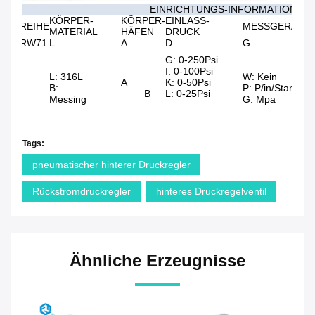
EINRICHTUNGS-INFORMATIONEN
KÖRPER-
KÖRPER-
EINLASS-
REIHE
MESSGERÄTE
MATERIAL
HÄFEN
DRUCK
RW71
L
A
D
G
0
G: 0-250Psi
(
I: 0-100Psi
L: 316L
W: Kein
0
A
K: 0-50Psi
B:
P: P/in/Stange
B
L: 0-25Psi
Messing
G: Mpa
1
1
1
Tags:
pneumatischer hinterer Druckregler
Rückstromdruckregler
hinteres Druckregelventil
Ähnliche Erzeugnisse