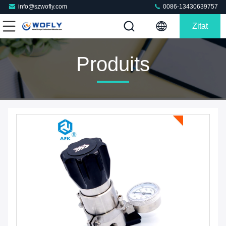
info@szwofly.com
0086-13430639757
Zitat
Produits