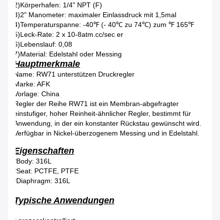
2)Körperhafen: 1/4" NPT (F)
3)2" Manometer: maximaler Einlassdruck mit 1,5mal
4)Temperaturspanne: -40℉ (- 40℃ zu 74℃) zum ℉ 165℉
5)Leck-Rate: 2 x 10-8atm.cc/sec er
6)Lebenslauf: 0,08
7)Material: Edelstahl oder Messing
Hauptmerkmale
Name: RW71 unterstützen Druckregler
Marke: AFK
Vorlage: China
Regler der Reihe RW71 ist ein Membran-abgefragter
einstufiger, hoher Reinheit-ähnlicher Regler, bestimmt für
Anwendung, in der ein konstanter Rückstau gewünscht wird.
Verfügbar in Nickel-überzogenem Messing und in Edelstahl.
Eigenschaften
*Body: 316L
*Seat: PCTFE, PTFE
*Diaphragm: 316L
Typische Anwendungen