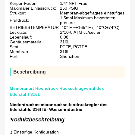
Körper-Faden:
1/4" NPT-Frau
Maximaler Einlassdruck:
250 PSIG
Struktur:
Membran-abgefragtes einstufiges
1,5mal Maximum bewerteten
Prüfdruck:
presure
BETRIEBSTEMPERATUR:
-40° F ~+165° F (- 40°C+74°C)
Leckrate:
2*10-8 ATM cc/sec er
Lebenslauf:
0,08
Gehäusematerial:
316L
Seat:
PTFE, PCTFE
Membran:
316L
Port:
Shenzhen
Beschreibung
Membranart Hochdruck-Rückschlagventil des
Edelstahl-316L
Niederdruckmembranrückseitendruckregler des
Edelstahls 316l für Wasserindustrie
Produktbeschreibung
1) Einstufige Konfiguration