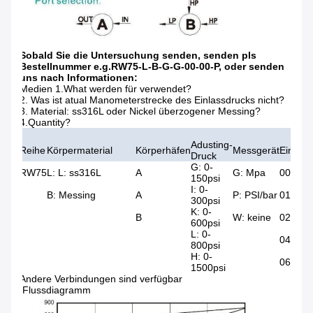
Sobald Sie die Untersuchung senden, senden pls
Bestellnummer e.g.RW75-L-B-G-G-00-00-P, oder senden
uns nach Informationen:
Medien 1.What werden für verwendet?
2. Was ist atual Manometerstrecke des Einlassdrucks nicht?
3. Material: ss316L oder Nickel überzogener Messing?
4.Quantity?
Adusting-
Reihe
Körpermaterial
Körperhäfen
Messgerät
Einlass
Druck
G: 0-
RW75
L: L: ss316L
A
G: Mpa
00:1/4 
150psi
I: 0-
B: Messing
A
P: PSI/bar
01:1/4
300psi
K: 0-
B
W: keine
02:3/8 
600psi
L: 0-
04: 1/2
800psi
H: 0-
06:3/4
1500psi
Andere Verbindungen sind verfügbar
Flussdiagramm