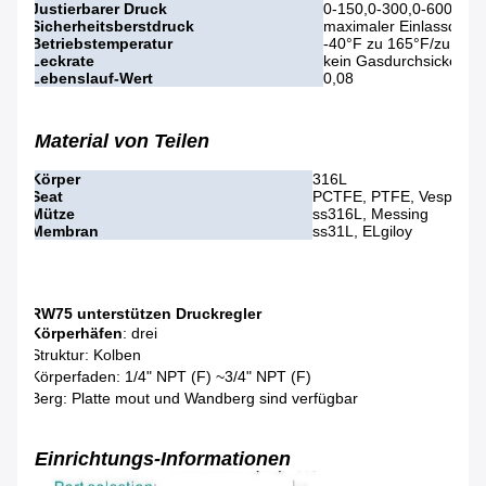
Justierbarer Druck
0-150,0-300,0-600,0-8
Sicherheitsberstdruck
maximaler Einlassdruck
Betriebstemperatur
-40°F zu 165°F/zu -40°
Leckrate
kein Gasdurchsickern
Lebenslauf-Wert
0,08
Material von Teilen
Körper
316L
Seat
PCTFE, PTFE, Vespel
Mütze
ss316L, Messing
Membran
ss31L, ELgiloy
RW75 unterstützen Druckregler
Körperhäfen
: drei
Struktur: Kolben
Körperfaden: 1/4" NPT (F) ~3/4" NPT (F)
Berg: Platte mout und Wandberg sind verfügbar
Einrichtungs-Informationen