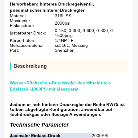
Hervorheben:
hinteres Druckregelventil
,
pneumatischer hinterer Druckregler
Material:
316L SS
Maximaler
2000psi
Einlassdruck:
0-150, 0-300, 0-600, 0-800, 0-
justierbarer Druck:
1500psig
Körperhäfen:
1/4NPT F
Gehäusematerial:
ss316L, Messing
Port:
Shenzhen
Beschreibung
Wasser-Rückseiten-Druckregler des Mitteldruck-
Edelstahl-1000PSI mit Messgerät
Medium-er-hoh hinterer Druckregler der Reihe RW75 ist
Kolben-abgefragte Konfiguration, anwendbar auf
Hochdruckgas oder flüssige Anwendungen.
Technische Parameter
Maximaler Einlass-Druck
2000PSI