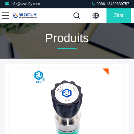
info@szwofly.com
0086-13430639757
Zitat
Produits