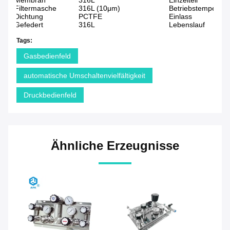
Membran
316L
Einzelteil
Filtermasche
316L (10μm)
Betriebstemperatu
Dichtung
PCTFE
Einlass
Gefedert
316L
Lebenslauf
Tags:
Gasbedienfeld
automatische Umschaltenvielfältigkeit
Druckbedienfeld
Ähnliche Erzeugnisse