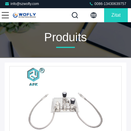
info@szwofly.com
0086-13430639757
Zitat
Produits