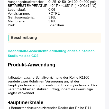
Ausgangsdruckstrecke:
0~25, 0~50, 0~100, 0~200 psig
BETRIEBSTEMPERATUR:
-40° F ~+165° F (- 40°C+74°C)
Lebenslauf:
0,06
Ventilsitzringe:
FCTFE
Gehäusematerial:
316L
Membranen:
316L
Port:
Shenzhen
Beschreibung
Hochdruck-Gasbedienfelddruckregler des einzelnen
Stadiums des CO2
Produkt-Anwendung
Halbautomatische Schaltvorrichtung der Reihe R1100
wendete zwei Rohrlinien Versorgung an, ist der
Hauptzylinderversorgungssatz und Ersatzzylindersatz. Das
Gerät macht einen stabilen Ertrag, indem es zweistufige
Regler verwendet.
Hauptmerkmale
1) Benutzter druckreduzierender Regler der Reihe R11