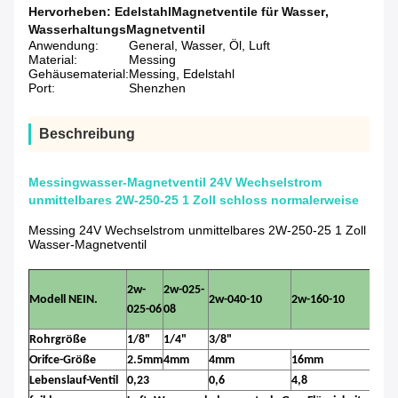
Hervorheben:
EdelstahlMagnetventile für Wasser
,
WasserhaltungsMagnetventil
Anwendung:
General, Wasser, Öl, Luft
Material:
Messing
Gehäusematerial:
Messing, Edelstahl
Port:
Shenzhen
Beschreibung
Messingwasser-Magnetventil 24V Wechselstrom
unmittelbares 2W-250-25 1 Zoll schloss normalerweise
Messing 24V Wechselstrom unmittelbares 2W-250-25 1 Zoll
Wasser-Magnetventil
2w-
2w-025-
Modell NEIN.
2w-040-10
2w-160-10
2w-
025-06
08
Rohrgröße
1/8"
1/4"
3/8"
1/2
Orifce-Größe
2.5mm
4mm
4mm
16mm
16
Lebenslauf-Ventil
0,23
0,6
4,8
4,8