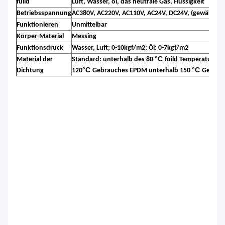
fuild
Luft, Wasser, ol, das neutrale Gas, Flüssigkeit
Betriebsspannung
AC380V, AC220V, AC110V, AC24V, DC24V, (gewähren S
Funktionieren
Unmittelbar
Art
Körper-Material
Messing
Vis
Funktionsdruck
Wasser, Luft; 0-10kgf/m2; Öl: 0-7kgf/m2
°C
Material der
Standard: unterhalb des 80
fuild Temperaturge
°C
°C
Dichtung
120
Gebrauches EPDM unterhalb 150
Gebrau