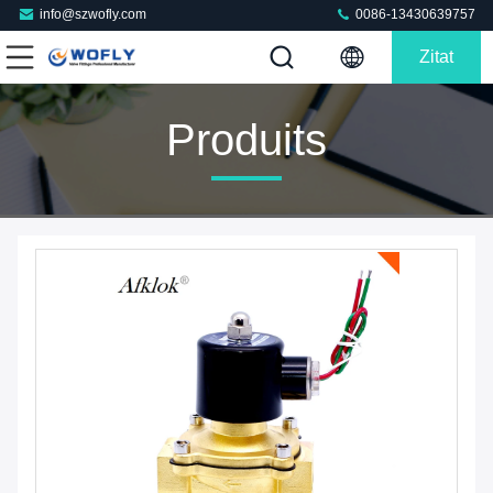
info@szwofly.com
0086-13430639757
Zitat
Produits