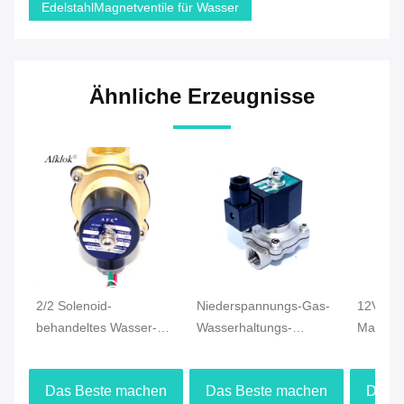
EdelstahlMagnetventile für Wasser
Ähnliche Erzeugnisse
2/2 Solenoid-
Niederspannungs-Gas-
12V Was
behandeltes Wasser-
Wasserhaltungs-
Magnetv
Ventil, 2 Zoll-
Steuerventil,
für Wass
elektrisches Wasser-
elektrisches Ventil
Treibsto
Das Beste machen
Das Beste machen
Das 
Ventil mit NPT-Faden
20CST für Wasserstrom
normale