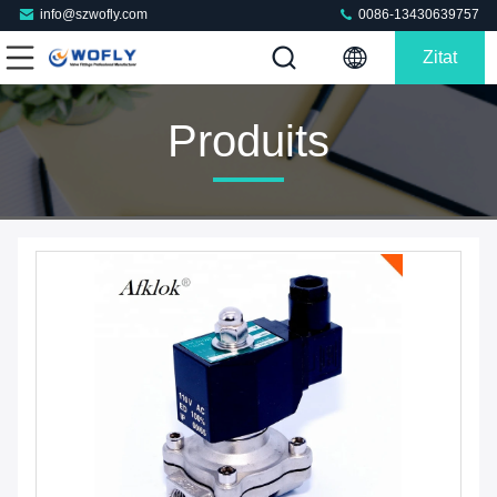
info@szwofly.com
0086-13430639757
Zitat
Produits