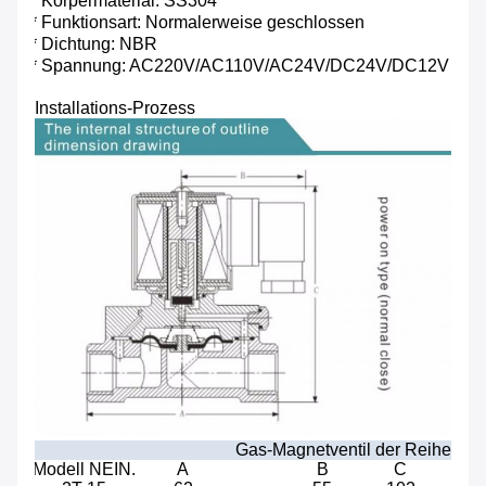
* Körpermaterial: SS304
* Funktionsart: Normalerweise geschlossen
* Dichtung: NBR
* Spannung: AC220V/AC110V/AC24V/DC24V/DC12V
Installations-Prozess
Gas-Magnetventil der Reihe 2T 
Modell NEIN.
A
B
C
H