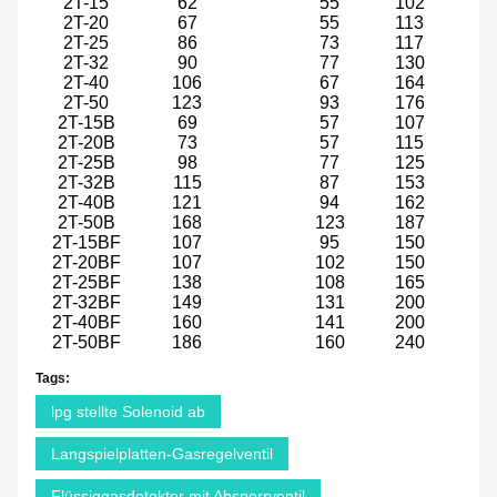
2T-15
62
55
102
2T-20
67
55
113
2T-25
86
73
117
2T-32
90
77
130
2T-40
106
67
164
2T-50
123
93
176
2T-15B
69
57
107
2T-20B
73
57
115
2T-25B
98
77
125
2T-32B
115
87
153
2T-40B
121
94
162
2T-50B
168
123
187
2T-15BF
107
95
150
2T-20BF
107
102
150
2T-25BF
138
108
165
2T-32BF
149
131
200
2T-40BF
160
141
200
2T-50BF
186
160
240
Tags:
lpg stellte Solenoid ab
Langspielplatten-Gasregelventil
Flüssiggasdetektor mit Absperrventil