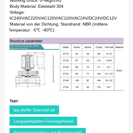
*Working Druck: 0~6kgf/cm2
*Body Material: Edelstahl 304
*Voltage:
AC240V/AC220V/AC120V/AC110V/AC24V/DC24V/DC12V
*Material von der Dichtung: Standrand: NBR (mittlere
Temperatur: -5℃ ~80℃)
Tags:
lpg stellte Solenoid ab
Langspielplatten-Gasregelventil
Flüssiggasdetektor mit Absperrventil