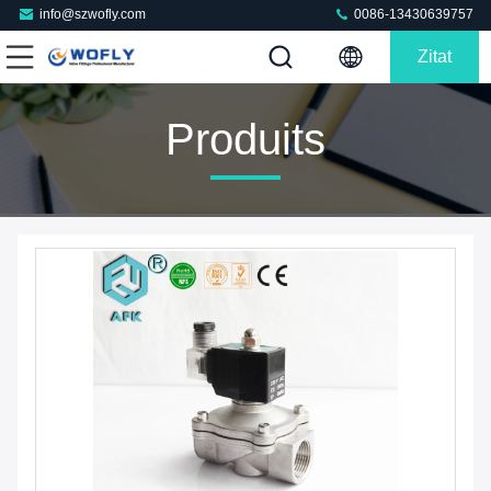
info@szwofly.com
0086-13430639757
Zitat
Produits