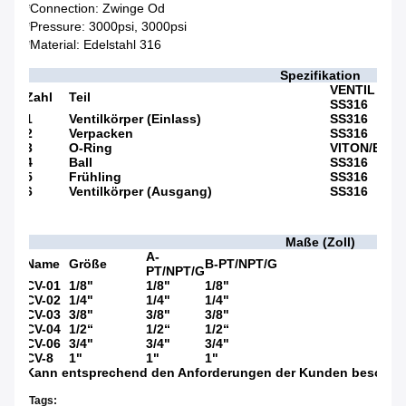
*Connection: Zwinge Od
*Pressure: 3000psi, 3000psi
*Material: Edelstahl 316
Spezifikation
VENTIL
Zahl
Teil
SS316
1
Ventilkörper (Einlass)
SS316
2
Verpacken
SS316
3
O-Ring
VITON/BUN
4
Ball
SS316
5
Frühling
SS316
6
Ventilkörper (Ausgang)
SS316
Maße (Zoll)
A-
Name
Größe
B-PT/NPT/G
PT/NPT/G
CV-01
1/8"
1/8"
1/8"
CV-02
1/4"
1/4"
1/4"
CV-03
3/8"
3/8"
3/8"
CV-04
1/2“
1/2“
1/2“
CV-06
3/4"
3/4"
3/4"
CV-8
1"
1"
1"
Kann entsprechend den Anforderungen der Kunden besonder
Tags: