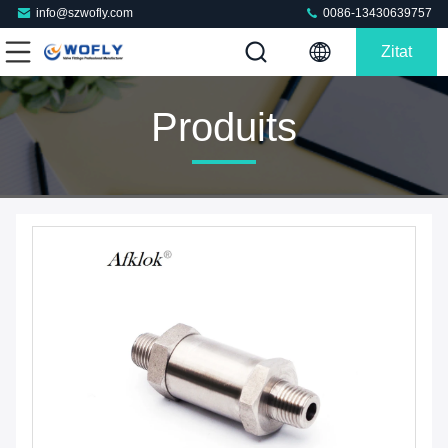
info@szwofly.com
0086-13430639757
Zitat
Produits