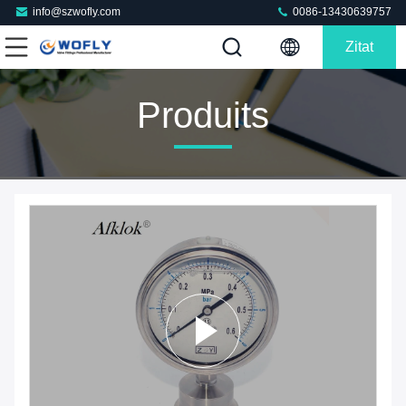
info@szwofly.com
0086-13430639757
Zitat
Produits