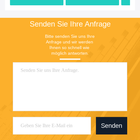
100/150mm
Genauigkeit
Preis
Preis
Senden Sie Ihre Anfrage
Bitte senden Sie uns Ihre 
Anfrage und wir werden 
Ihnen so schnell wie 
möglich antworten.
Senden