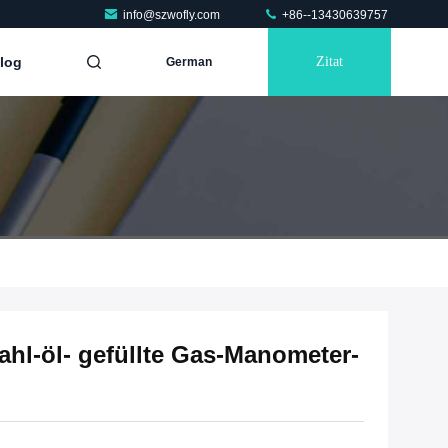
info@szwofly.com
+86--13430639757
log
Zitat
German
ahl-öl- gefüllte Gas-Manometer-