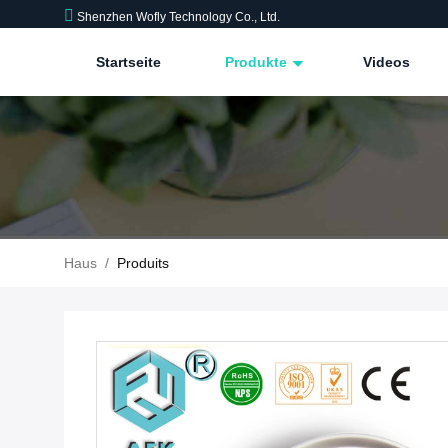
Shenzhen Wofly Technology Co., Ltd.
Startseite
Produkte
Videos
Haus
/
Produits