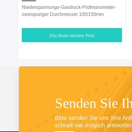
Niederspannungs-Gasdruck-Prüfmanometer-
zweispuriger Durchmesser 100/150mm
Das Beste machen Preis
Senden Sie I
Bitte senden Sie uns Ihre Anf
schnell wie möglich antworten