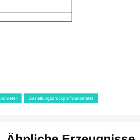
anometer
Gasleitungsdruckprüfmanometer
Ähnliche Erzeugnisse