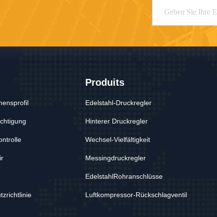
Produits
ensprofil
Edelstahl-Druckregler
chtigung
Hinterer Druckregler
ontrolle
Wechsel-Vielfältigkeit
ir
Messingdruckregler
EdelstahlRohranschlüsse
zrichtlinie
Luftkompressor-Rückschlagventil