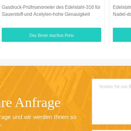
Gasdruck-Prüfmanometer des Edelstahl-316 für
Edelsta
Sauerstoff-und Acetylen-hohe Genauigkeit
Nadel-d
Das Beste machen Preis
hre Anfrage
rage und wir werden Ihnen so 
.