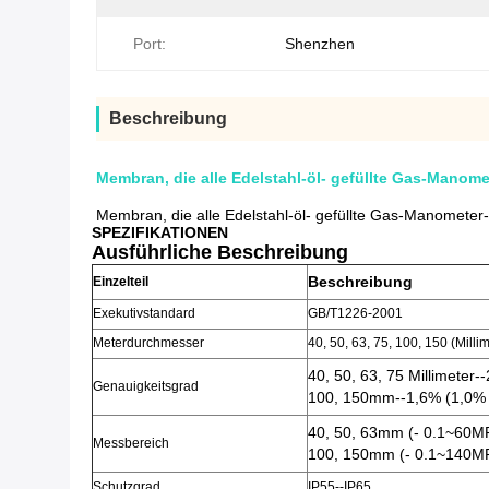
Port:
Shenzhen
Beschreibung
Membran, die alle Edelstahl-öl- gefüllte Gas-Manome
Membran, die alle Edelstahl-öl- gefüllte Gas-Manometer
SPEZIFIKATIONEN
Ausführliche Beschreibung
Beschreibung
Einzelteil
Exekutivstandard
GB/T1226-2001
Meterdurchmesser
40, 50, 63, 75, 100, 150 (Milli
40, 50, 63, 75
Millimeter--
Genauigkeitsgrad
100, 150mm--1,6% (1,0% i
40, 50, 63mm (- 0.1~60M
Messbereich
100, 150mm (- 0.1~140M
Schutz
grad
IP55--IP65