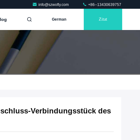
info@szwofly.com
+86--13430639757
log
Zitat
German
nschluss-Verbindungsstück des