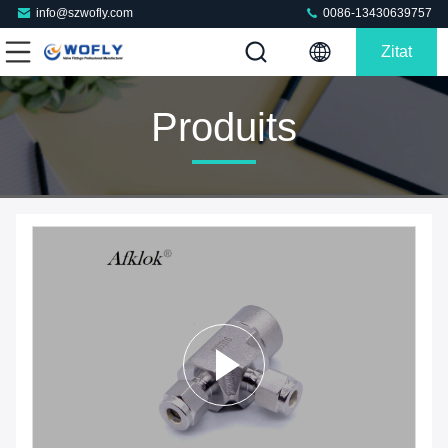
info@szwofly.com
0086-13430639757
Zitat
Produits