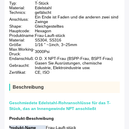
Typ:
T-Stück
Material:
Edelstahl
Technics:
gefälscht
Ein Ende ist Faden und die anderen zwei sind
Anschluss:
Zwinge
Shape:
Gleichgestelltes
Hauptcode:
Hexagon
Produktname:
Frau-Lauft-stück
Material:
SS304, SS316
Größe:
1/16 " ~1inch, 3~25mm
Max.Working-
3000Psi
Druck:
Endanschluß:
O.D. X NPT-Frau (BSPP-Frau, BSPT-Frau)
Gasen Sie Ausrüstungen, chemische
Gebraucht:
Industrie, Elektroindustrie usw.
Zertifikat:
CE, ISO
Beschreibung
Geschmiedete Edelstahl-Rohranschlüsse für das T-
Stück, das an Innengewinde NPT anschließt
Produkt-Beschreibung
Produkt-Name
Frau-Lauft-stück