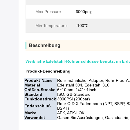
Max.Pressure:
6000psig
Min.Temperature:
-100℃
Beschreibung
Weibliche Edelstahl-Rohranschlüsse benutzt im Erdö
Produkt-Beschreibung
Produkt-Name
Rohr-männlicher Adapter, Rohr-Frau-A
Material
Edelstahl 304, Edelstahl 316
Größen-Strecke
6~10mm, 1/4" ~1inch
Standard
ISO, GB-Standard
Funktionsdruck
3000PSI (206bar)
Rohr O.D X Fadenmann (NPT, BSPP, BS
Endanschluß
BSPT)
Marke
AFK, AFK-LOK
Verwendet
Gasen Sie Ausrüstungen, Gasindustrie,