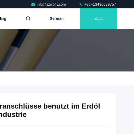
info@szwofly.com
+86--13430639757
log
Zitat
German
ranschlüsse benutzt im Erdöl
ndustrie