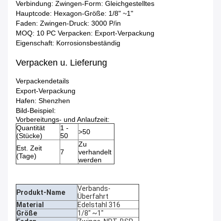
Verbindung:
Zwingen-
Form:
Gleichgestelltes
Hauptcode:
Hexagon-
Größe:
1/8" ~1"
Faden:
Zwingen-
Druck:
3000 P/in
MOQ:
10 PC
Verpacken:
Export-Verpackung
Eigenschaft:
Korrosionsbeständig
Verpacken u. Lieferung
Verpackendetails
Export-Verpackung
Hafen: Shenzhen
Bild-Beispiel:
Vorbereitungs- und Anlaufzeit:
Quantität
1 -
>50
(Stücke)
50
Zu
Est. Zeit
7
verhandelt
(Tage)
werden
Verbands-
Produkt-Name
Überfahrt
Material
Edelstahl 316
Größe
1/8" ~1"