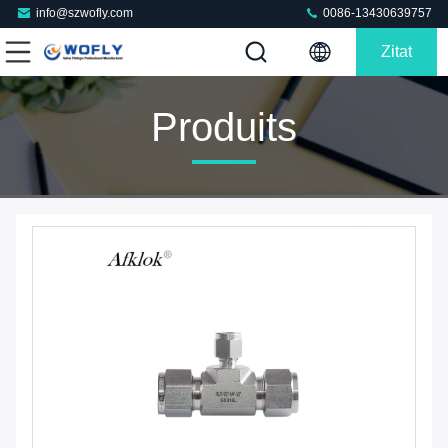
info@szwofly.com
0086-13430639757
Zitat
Produits