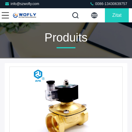
info@szwofly.com
0086-13430639757
Zitat
Produits