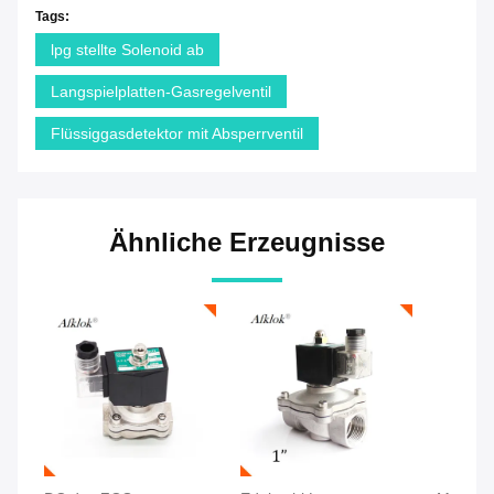
Tags:
lpg stellte Solenoid ab
Langspielplatten-Gasregelventil
Flüssiggasdetektor mit Absperrventil
Ähnliche Erzeugnisse