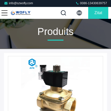
info@szwofly.com
0086-13430639757
Zitat
Produits