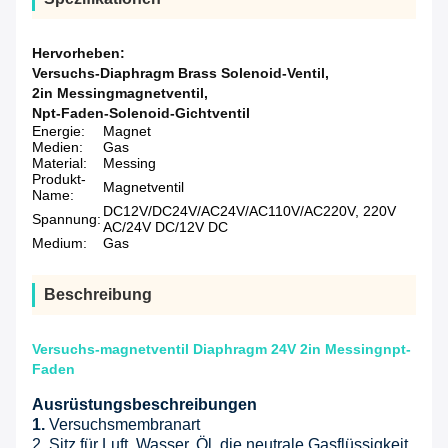
Hervorheben:
Versuchs-Diaphragm Brass Solenoid-Ventil
,
2in Messingmagnetventil
,
Npt-Faden-Solenoid-Gichtventil
Energie:
Magnet
Medien:
Gas
Material:
Messing
Produkt-
Magnetventil
Name:
DC12V/DC24V/AC24V/AC110V/AC220V, 220V
Spannung:
AC/24V DC/12V DC
Medium:
Gas
Beschreibung
Versuchs-magnetventil Diaphragm 24V 2in Messingnpt-
Faden
Ausrüstungsbeschreibungen
1.
Versuchsmembranart
2. Sitz für Luft, Wasser, Öl, die neutrale Gasflüssigkeit.