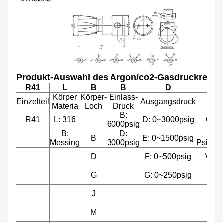
Produkt-Auswahl
des Argon/co2-Gasdruckregle
R41
L
B
B
D
Körper
Körper-
Einlass-
Einzelteil
Ausgangsdruck
M
Materia
Loch
Druck
B:
R41
L: 316
D: 0~3000psig
G: M
6000psig
B:
D:
B
E: 0~1500psig
Messing
3000psig
Psig/S
D
F: 0~500psig
W: K
G
G: 0~250psig
J
M