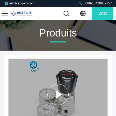
info@szwofly.com
0086-13430639757
Zitat
Produits