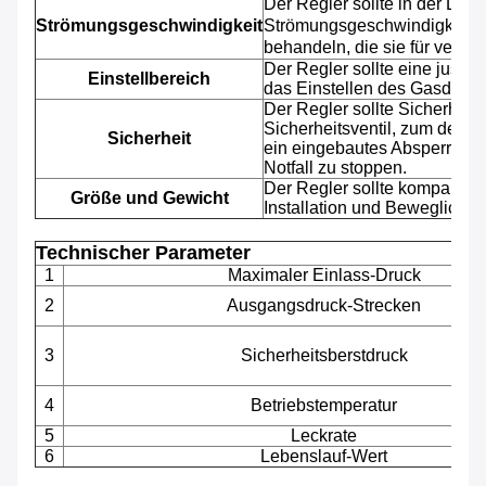
Der Regler sollte in der Lage 
Strömungsgeschwindigkeit
Strömungsgeschwindigkeit d
behandeln, die sie für verwe
Der Regler sollte eine justie
Einstellbereich
das Einstellen des Gasdrucke
Der Regler sollte Sicherheit
Sicherheitsventil, zum des 
Sicherheit
ein eingebautes Absperrvent
Notfall zu stoppen.
Der Regler sollte kompakt und
Größe und Gewicht
Installation und Beweglichke
Technischer Parameter
1
Maximaler Einlass-Druck
2
Ausgangsdruck-Strecken
3
Sicherheitsberstdruck
4
Betriebstemperatur
5
Leckrate
6
Lebenslauf-Wert