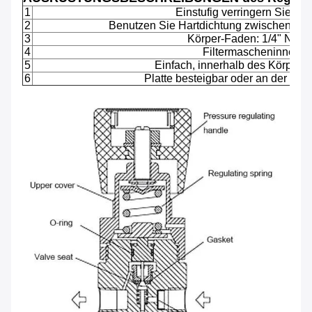
1
Einstufig verringern Sie Str
2
Benutzen Sie Hartdichtung zwischen Kö
3
Körper-Faden: 1/4" NPT (
4
Filtermascheninnere
5
Einfach, innerhalb des Körpers 
6
Platte besteigbar oder an der Wan