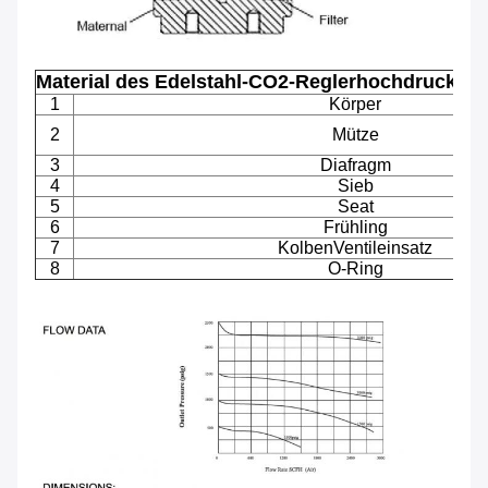
Material des Edelstahl-CO2-Reglerhochdrucks
1
Körper
2
Mütze
3
Diafragm
4
Sieb
5
Seat
6
Frühling
7
KolbenVentileinsatz
8
O-Ring