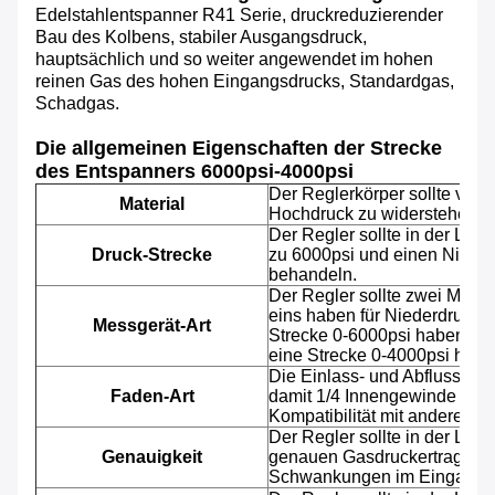
Edelstahlentspanner R41 Serie, druckreduzierender
Bau des Kolbens, stabiler Ausgangsdruck,
hauptsächlich und so weiter angewendet im hohen
reinen Gas des hohen Eingangsdrucks, Standardgas,
Schadgas.
Die allgemeinen Eigenschaften der Strecke
des Entspanners 6000psi-4000psi
Der Reglerkörper sollte vom
Material
Hochdruck zu widerstehen und
Der Regler sollte in der Lag
Druck-Strecke
zu 6000psi und einen Nieder
behandeln.
Der Regler sollte zwei Messg
eins haben für Niederdruck.
Messgerät-Art
Strecke 0-6000psi haben und
eine Strecke 0-4000psi habe
Die Einlass- und Abflussöffn
Faden-Art
damit 1/4 Innengewinde einfa
Kompatibilität mit anderen 
Der Regler sollte in der Lag
Genauigkeit
genauen Gasdruckertrag bei
Schwankungen im Eingangsd