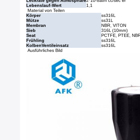
Leckrate gegen Atmosphäre
2*10-8atm cc/sec er
Lebenslauf-Wert
1,1
Material von Teilen
Körper
ss316L
Mütze
ss31L
Membran
NBR, VITON
Sieb
316L (10mm)
Seat
PCTFE, PTEE, NB
Frühling
ss316L
KolbenVentileinsatz
ss316L
Ausführliches Bild