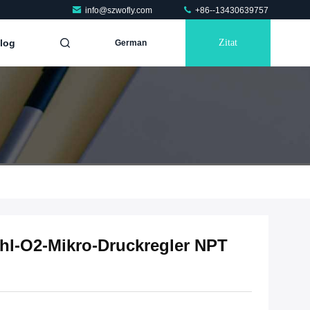
info@szwofly.com
+86--13430639757
log
Zitat
German
ahl-O2-Mikro-Druckregler NPT