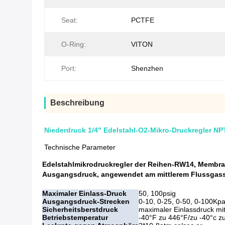
Seat:
PCTFE
O-Ring:
VITON
Port:
Shenzhen
Beschreibung
Niederdruck 1/4" Edelstahl-O2-Mikro-Druckregler NP
Technische Parameter
Edelstahlmikrodruckregler der Reihen-RW14, Membran
Ausgangsdruck, angewendet am mittlerem Flussgassy
Maximaler Einlass-Druck
50, 100psig
Ausgangsdruck-Strecken
0-10, 0-25, 0-50, 0-100Kp
Sicherheitsberstdruck
maximaler Einlassdruck mi
Betriebstemperatur
-40°F zu 446°F/zu -40°c z