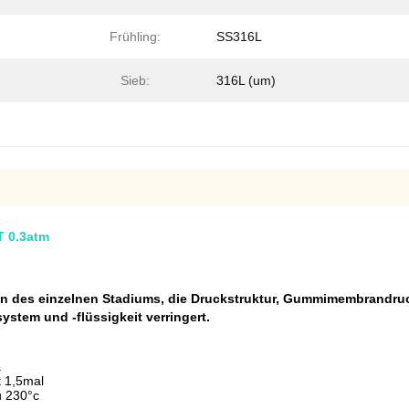
Frühling:
SS316L
Sieb:
316L (um)
T 0.3atm
 des einzelnen Stadiums, die Druckstruktur, Gummimembrandruck
stem und -flüssigkeit verringert.
a
t 1,5mal
u 230°c