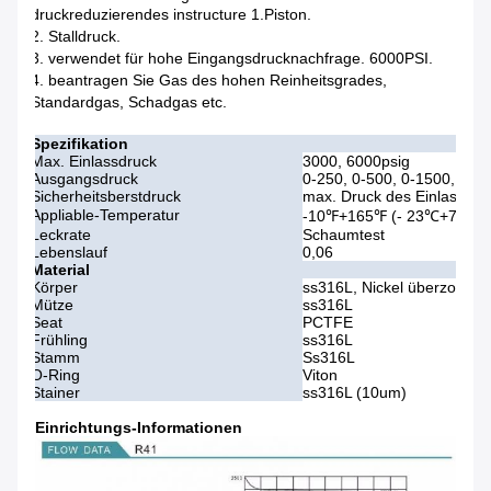
druckreduzierendes instructure 1.Piston.
2. Stalldruck.
3. verwendet für hohe Eingangsdrucknachfrage. 6000PSI.
4. beantragen Sie Gas des hohen Reinheitsgrades,
Standardgas, Schadgas etc.
Spezifikation
Max. Einlassdruck
3000, 6000psig
Ausgangsdruck
0-250, 0-500, 0-1500, 0-3
Sicherheitsberstdruck
max. Druck des Einlasses 
Appliable-Temperatur
-10℉+165℉ (- 23℃+74℃)
Leckrate
Schaumtest
Lebenslauf
0,06
Material
Körper
ss316L, Nickel überzog Me
Mütze
ss316L
Seat
PCTFE
Frühling
ss316L
Stamm
Ss316L
O-Ring
Viton
Stainer
ss316L (10um)
Einrichtungs-Informationen