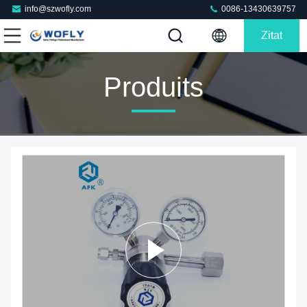
info@szwofly.com
0086-13430639757
Zitat
Produits