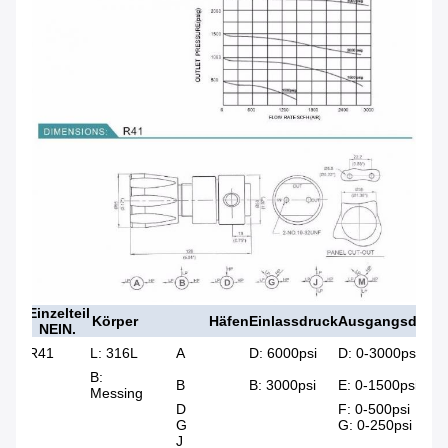
Einzelteil
Körper
Häfen
Einlassdruck
Ausgangsdruck
NEIN.
R41
L: 316L
A
D: 6000psi
D: 0-3000psi
B:
B
B: 3000psi
E: 0-1500psi
Messing
D
F: 0-500psi
G
G: 0-250psi
J