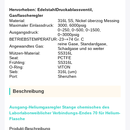
Hervorheben:
EdelstahlDruckablassventil
,
Gasflascheregler
Material:
316L SS, Nickel überzog Messing
Maximaler Einlassdruck:
3000, 6000psig
0~250, 0~500, 0~1500,
Ausgangsdruck:
0~3000psig
BETRIEBSTEMPERATUR:
-23~+74 Gr. C
reine Gase, Standardgase,
Angewandtes Gas:
Schadgase und so weiter
Mützen-Material:
SS316L
Seat:
PCTFE
Frühling:
SS316L
O-Ring:
VITON
Sieb:
316L (um)
Port:
Shenzhen
Beschreibung
Ausgang-Heliumgasregler Stange chemisches des
Laborlaborweiblicher Verbindungs-Endes 70 für Helium-
Flasche
Produkt-Beschreibung