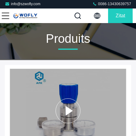
info@szwofly.com
0086-13430639757
Zitat
Produits