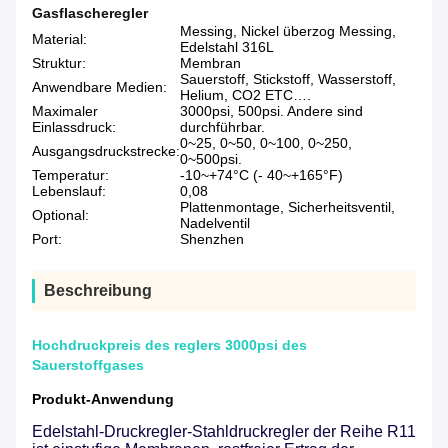
Gasflascheregler
Messing, Nickel überzog Messing,
Material:
Edelstahl 316L
Struktur:
Membran
Sauerstoff, Stickstoff, Wasserstoff,
Anwendbare Medien:
Helium, CO2 ETC….
Maximaler
3000psi, 500psi. Andere sind
Einlassdruck:
durchführbar.
0~25, 0~50, 0~100, 0~250,
Ausgangsdruckstrecke:
0~500psi.
Temperatur:
-10~+74°C (- 40~+165°F)
Lebenslauf:
0,08
Plattenmontage, Sicherheitsventil,
Optional:
Nadelventil
Port:
Shenzhen
Beschreibung
Hochdruckpreis des reglers 3000psi des
Sauerstoffgases
Produkt-Anwendung
Edelstahl-Druckregler-Stahldruckregler der Reihe R11