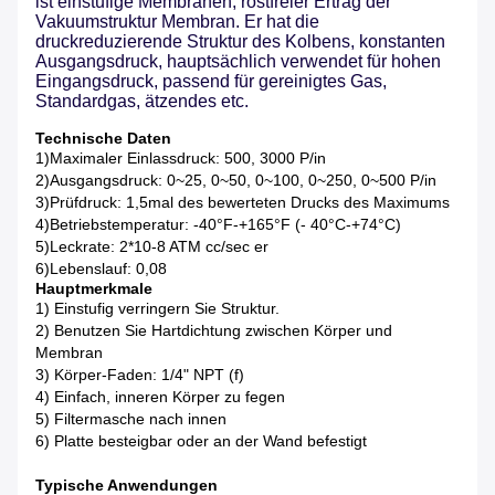
ist einstufige Membranen, rostfreier Ertrag der
Vakuumstruktur Membran. Er hat die
druckreduzierende Struktur des Kolbens, konstanten
Ausgangsdruck, hauptsächlich verwendet für hohen
Eingangsdruck, passend für gereinigtes Gas,
Standardgas, ätzendes etc.
Technische Daten
1)Maximaler Einlassdruck: 500, 3000 P/in
2)Ausgangsdruck: 0~25, 0~50, 0~100, 0~250, 0~500 P/in
3)Prüfdruck: 1,5mal des bewerteten Drucks des Maximums
4)Betriebstemperatur: -40°F-+165°F (- 40°C-+74°C)
5)Leckrate: 2*10-8 ATM cc/sec er
6)Lebenslauf: 0,08
Hauptmerkmale
1) Einstufig verringern Sie Struktur.
2) Benutzen Sie Hartdichtung zwischen Körper und
Membran
3) Körper-Faden: 1/4" NPT (f)
4) Einfach, inneren Körper zu fegen
5) Filtermasche nach innen
6) Platte besteigbar oder an der Wand befestigt
Typische Anwendungen