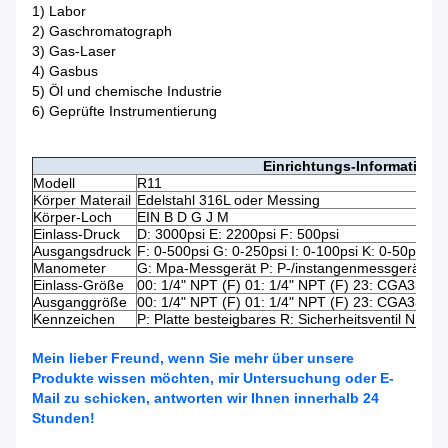
1) Labor
2) Gaschromatograph
3) Gas-Laser
4) Gasbus
5) Öl und chemische Industrie
6) Geprüfte Instrumentierung
Einrichtungs-Informatione
Modell
R11
Körper Materail
Edelstahl 316L oder Messing
Körper-Loch
EIN B D G J M
Einlass-Druck
D: 3000psi E: 2200psi F: 500psi
Ausgangsdruck
F: 0-500psi G: 0-250psi I: 0-100psi K: 0-50psi L:
Manometer
G: Mpa-Messgerät P: P-/instangenmessgerät W:
Einlass-Größe
00: 1/4" NPT (F) 01: 1/4" NPT (F) 23: CGA330 
Ausganggröße
00: 1/4" NPT (F) 01: 1/4" NPT (F) 23: CGA330 
Kennzeichen
P: Platte besteigbares R: Sicherheitsventil N: Nad
Mein lieber Freund, wenn Sie mehr über unsere
Produkte wissen möchten, mir
Untersuchung oder E-
Mail
zu schicken, antworten wir Ihnen innerhalb 24
Stunden!