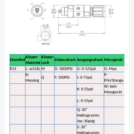
Körper-
Körper-
Einzelteil
Einlassdruck
Ausgangsdruck
Messgerät
Einla
Material
Loch
R31
L: ss316L
M
D: 3000PSI
G: 0-125psi
G: Mpa
00:1
B:
P:
Q
F: 500PSI
I: 0-75psi
01:1
Messing
P/in/Stange
W: kein
K: 0-25psi
23: 
Messgerät
L: 0-15psi
24: 
Q: 30"
Hektogramm
27: 
Vac-30psig
S: 30"
Hektogramm
28: 