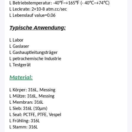
L Betriebstemperatur: -40℉~+165℉ (- 40℃~+74℃)
L Leckrate: 2×10-8 atm.cc/sec
L Lebenslauf value=0.06
Typische Anwendung:
L Labor
L Gaslaser
L Gashauptleitungsträger
L petrochemische Industrie
L Testgerät
Material:
L Körper: 316L, Messing
L Mütze: 316L, Messing
L Membran: 316L
L Sieb: 316L (10μm)
L Seat: PCTFE, PTFE, Vespel
L Frühling: 316L
L Stamm: 316L