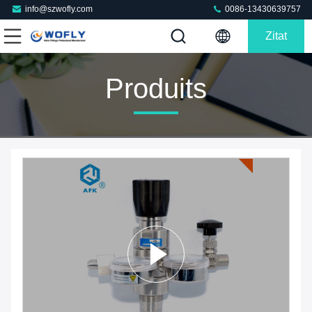
info@szwofly.com
0086-13430639757
Zitat
Produits