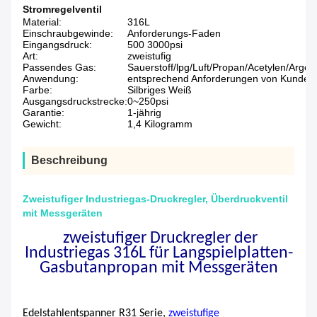
Stromregelventil
Material:
316L
Einschraubgewinde:
Anforderungs-Faden
Eingangsdruck:
500 3000psi
Art:
zweistufig
Passendes Gas:
Sauerstoff/lpg/Luft/Propan/Acetylen/Argon/
Anwendung:
entsprechend Anforderungen von Kunden
Farbe:
Silbriges Weiß
Ausgangsdruckstrecke:
0~250psi
Garantie:
1-jährig
Gewicht:
1,4 Kilogramm
Beschreibung
Zweistufiger Industriegas-Druckregler, Überdruckventil
mit Messgeräten
zweistufiger Druckregler der
Industriegas 316L für Langspielplatten-
Gasbutanpropan mit Messgeräten
Edelstahlentspanner R31 Serie,
zweistufige