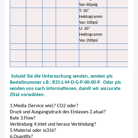
Vac-60psig
T: 30"
Hektogramm
30: 
Vac-100psi
U: 30"
52: “
Hektogramm
FEUC
Vac-200psi
G5/8 
63: W
64: 
(F)
Sobald Sie die Untersuchung senden, senden pls
Bestellnummer z.B.: R31-L-M-D-G-P-00-00-P. Oder pls
senden uns nach Informationen, damit wir asccurate
Zitat vorwählen:
1.Media (Service wie)? CO2 oder?
Druck und Ausgangsdruck des Einlasses 2.atual?
Rate 3.Flow?
Verbindung 4.Inlet und heraus Verbindung?
5.Material oder ss316?
6.Quantity?