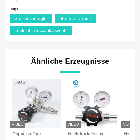
Tags:
Gasflascheregler
Stromregelventil
EdelstahlDruckablassventil
Ähnliche Erzeugnisse
VIDEO
VIDEO
VIDEO
Doppelstufiger
Hochdruckeinlass-
Hochdru