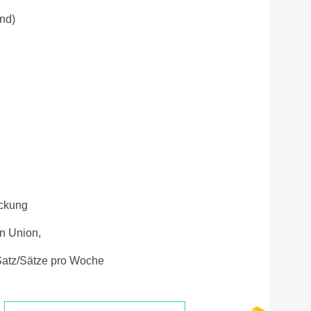
nd)
ckung
rn Union,
atz/Sätze pro Woche