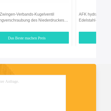
-Zwingen-Verbands-Kugelventil
AFK hydraulische
ngverschraubung des Niederdruckes
Edelstahl-Kugelve
Das Beste machen Preis
Das B