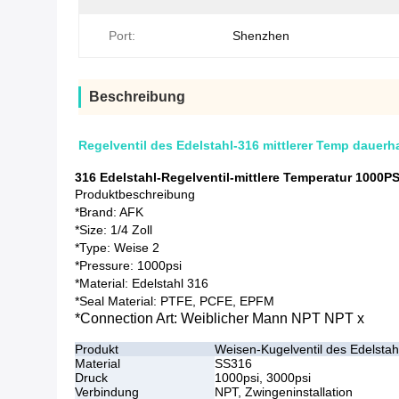
Port:
Shenzhen
Beschreibung
Regelventil des Edelstahl-316 mittlerer Temp dauer
316 Edelstahl-Regelventil-mittlere Temperatur 1000P
Produktbeschreibung
*Brand: AFK
*Size: 1/4 Zoll
*Type: Weise 2
*Pressure: 1000psi
*Material: Edelstahl 316
*Seal Material: PTFE, PCFE, EPFM
*Connection Art: Weiblicher Mann NPT NPT x
Produkt
Weisen-Kugelventil des Edelstah
Material
SS316
Druck
1000psi, 3000psi
Verbindung
NPT, Zwingeninstallation