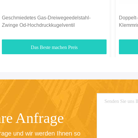
Geschmiedetes Gas-Dreiwegeedelstahl-
Doppelt
Zwinge Od-Hochdruckkugelventil
Klemmri
1000PSI
Das Beste machen Preis
hre Anfrage
rage und wir werden Ihnen so 