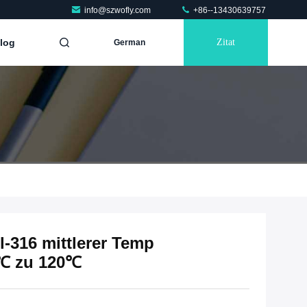
info@szwofly.com
+86--13430639757
log
Zitat
German
l-316 mittlerer Temp
0℃ zu 120℃