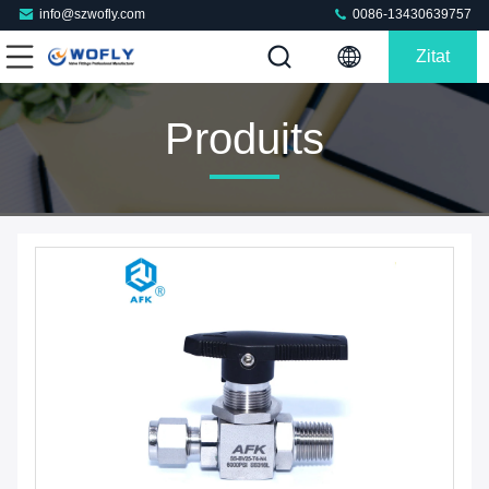
info@szwofly.com
0086-13430639757
Zitat
Produits