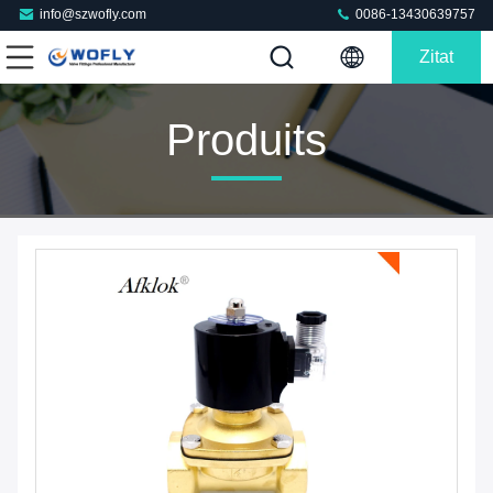
info@szwofly.com
0086-13430639757
Zitat
Produits