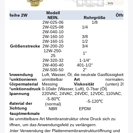
Modell
Reihe 2W
Öffnung
NEIN.
Rohrgröße
2W-025-06
1/8
2.5
2W-025-08
1/4
2W-040-10
2W-160-10
3/8
16m
2W-160-15
1/2
Größenstrecke
2W-200-20
3/4
12W-250-
1"
25
2W-320-32
1-1/4“
2W-400-40
401-1/2“
2W-500-50
2"
Anwendung
Luft, Wasser, Öl, die neutrale Gasflüssigkeit
Funktionieren
unmittelbar
Art
normalerweise
Körpermaterial
Messing
Viskosität
(unten) 20CS
Funktionsdruck
0-10abr (Wasser, Luft), 0-7bar (Öl)
Spannung
220VAC, 24VAC, 24VDC, 12VDC, 110VAC, 38VAC
-5-80℃
-5-120℃
Material der
(normal)
Dichtung
NBR
EPDM
Hauptmerkmale
die unmittelbare Art Membranstruktur ohne Druck sich zu
öffnen, um das Anwendungsfeld zu verlängern.
Unter Verwendung der Plattenmembranstrukturöffnung und