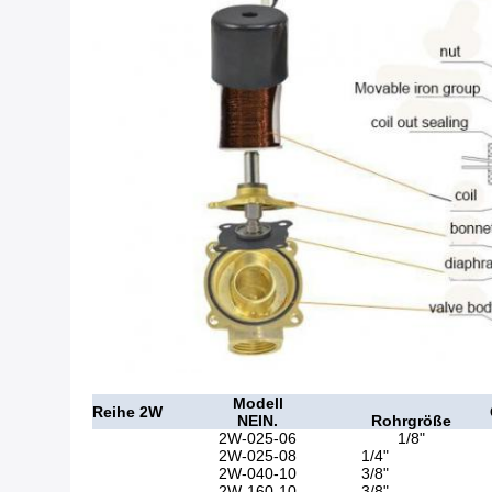
Modell
Reihe 2W
NEIN.
Rohrgröße
2W-025-06
1/8"
2W-025-08
1/4"
2W-040-10
3/8"
2W-160-10
3/8"