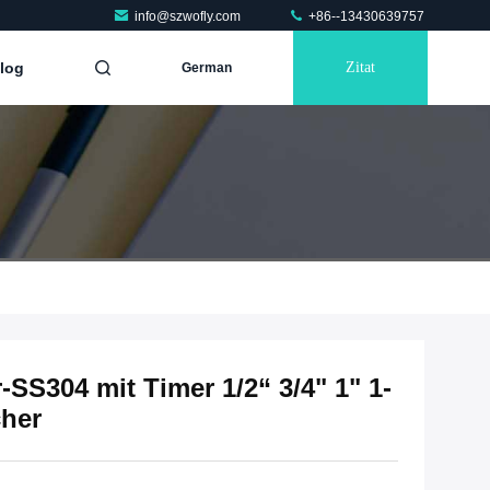
info@szwofly.com
+86--13430639757
log
Zitat
German
SS304 mit Timer 1/2“ 3/4" 1" 1-
cher