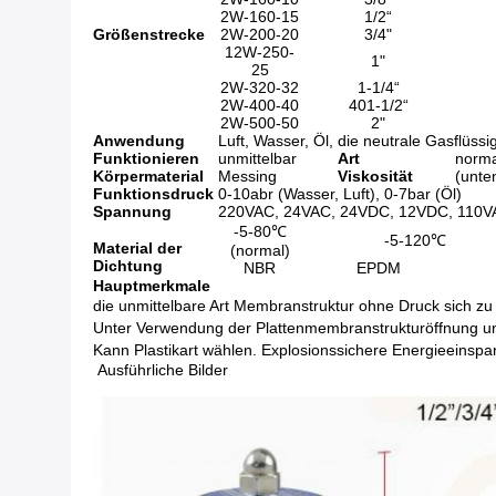
2W-160-15
1/2“
Größenstrecke
2W-200-20
3/4"
12W-250-
1"
25
2W-320-32
1-1/4“
2W-400-40
401-1/2“
2W-500-50
2"
Anwendung
Luft, Wasser, Öl, die neutrale Gasflüssig
Funktionieren
unmittelbar
Art
norma
Körpermaterial
Messing
Viskosität
(unte
Funktionsdruck
0-10abr (Wasser, Luft), 0-7bar (Öl)
Spannung
220VAC, 24VAC, 24VDC, 12VDC, 110VA
-5-80℃
-5-120℃
Material der
(normal)
Dichtung
NBR
EPDM
Hauptmerkmale
die unmittelbare Art Membranstruktur ohne Druck sich z
Unter Verwendung der Plattenmembranstrukturöffnung u
Kann Plastikart wählen. Explosionssichere Energieeinspa
Ausführliche Bilder