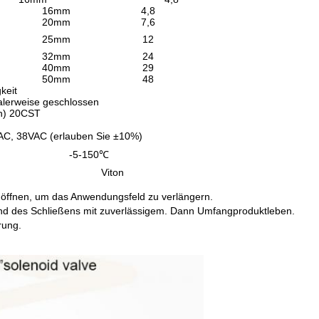
16mm
4,8
20mm
7,6
25mm
12
32mm
24
40mm
29
50mm
48
keit
lerweise geschlossen
n) 20CST
C, 38VAC (erlauben Sie ±10%)
-5-150℃
Viton
u öffnen, um das Anwendungsfeld zu verlängern.
nd des Schließens mit zuverlässigem. Dann Umfangproduktleben.
rung.