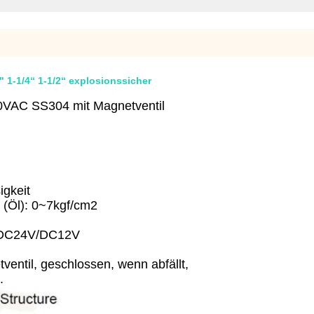
" 1-1/4“ 1-1/2“ explosionssicher
220VAC SS304 mit Magnetventil
igkeit
 (Öl): 0~7kgf/cm2
/DC24V/DC12V
entil, geschlossen, wenn abfällt,
.