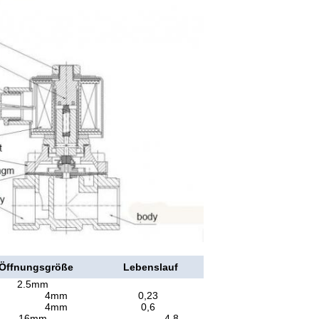
Öffnungsgröße
Lebenslauf
2.5mm
4mm
0,23
4mm
0,6
16mm
4,8