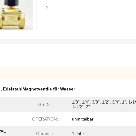
l
,
EdelstahlMagnetventile für Wasser
1/8", 1/4", 3/8", 1/2“, 3/4", 1", 1-1
Größe:
1-1/2“, 2"
OPERATION:
unmittelbar
VAC,
Garantie:
1 Jahr