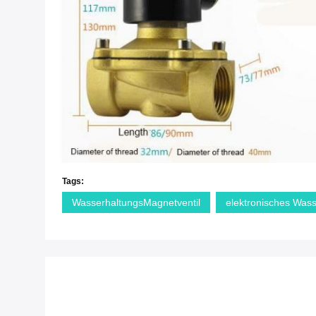
Tags:
WasserhaltungsMagnetventil
elektronisches Wass