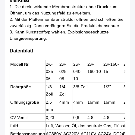
Merkmal
1. Die direkt wirkende Membranstruktur ohne Druck zum 
Öffnen, um das Nutzungsfeld zu erweitern.
2. Mit der Plattenmembranstruktur öffnen und schließen Sie 
zuverlässig. Dann verlängern Sie die Produktlebensdauer.
3. Kann Kunststofftyp wählen. Explosionsgeschützte 
Energieeinsparung.
Datenblatt
Modell Nr.
2w-
2w-
2w-
2w-
2w-160-
2w-
025-
025-
040-
160-10
15
200-2
06
08
10
Rohrgröße
1/8
1/4
3/8 Zoll
1/2"
3/4"
Zoll
Zoll
Öffnungsgröße
2,5
4mm
4mm
16mm
16mm
20m
mm
CV-Ventil
0,23
0,6
4.8
4.8
7.6
fuild
Luft, Wasser, Öl, das neutrale Gas, Flüssigkeit
Betriebsspannung
AC380V, AC220V, AC110V, AC24V, DC24V, (er