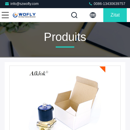
info@szwofly.com
0086-13430639757
Zitat
Produits