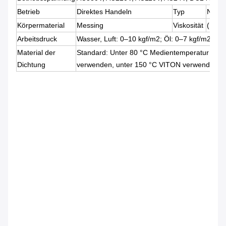
Betrieb
Direktes Handeln
Typ
Norma
Körpermaterial
Messing
Viskosität
(Unt
Arbeitsdruck
Wasser, Luft: 0–10 kgf/m2; Öl: 0–7 kgf/m2
Material der
Standard: Unter 80 °C Medientemperatur NB
Dichtung
verwenden, unter 150 °C VITON verwenden