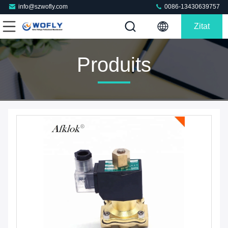
info@szwofly.com
0086-13430639757
Zitat
Produits