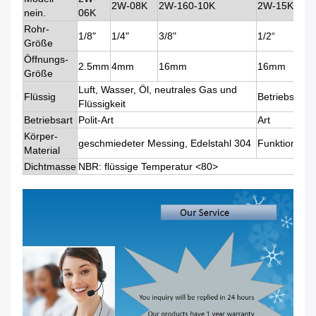
2W-08K
2W-160-10K
2W-15K
2W
nein.
06K
Rohr-
1/8"
1/4"
3/8"
1/2“
3/4
Größe
Öffnungs-
2.5mm
4mm
16mm
16mm
20
Größe
Luft, Wasser, Öl, neutrales Gas und
Flüssig
Betriebsspa
Flüssigkeit
Betriebsart
Polit-Art
Art
Körper-
geschmiedeter Messing, Edelstahl 304
Funktions-D
Material
Dichtmasse
NBR: flüssige Temperatur
<80>