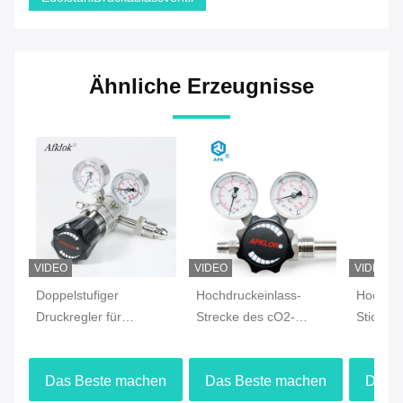
Ähnliche Erzeugnisse
VIDEO
VIDEO
VIDEO
Doppelstufiger
Hochdruckeinlass-
Hochdru
Druckregler für
Strecke des cO2-
Sticksto
hochpräzise industrielle
Edelstahl-Druckregler-
CGA59
Systeme
4000psi
Gasflas
Das Beste machen
Das Beste machen
Das 