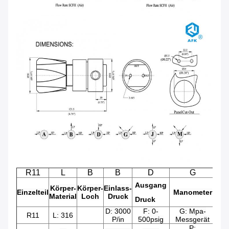
R11
L
B
B
D
G
Ausgang
Ei
Körper-
Körper-
Einlass-
Einzelteil
Manometer
Material
Loch
Druck
Druck
Gr
D: 3000
F: 0-
G: Mpa-
00
R11
L: 316
P/in
500psig
Messgerät
P: