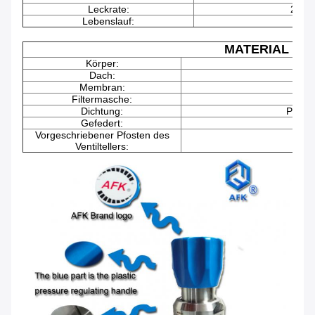
Leckrate:
2*10-
Lebenslauf:
MATERIAL
Körper:
31
Dach:
31
Membran:
Filtermasche:
31
Dichtung:
PCTFE
Gefedert:
Vorgeschriebener Pfosten des
Ventiltellers: