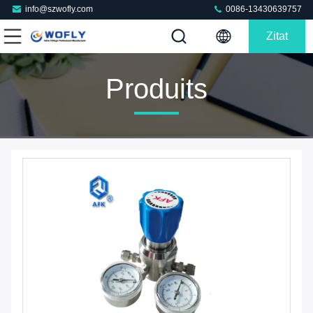
info@szwofly.com
0086-13430639757
Zitat
Produits