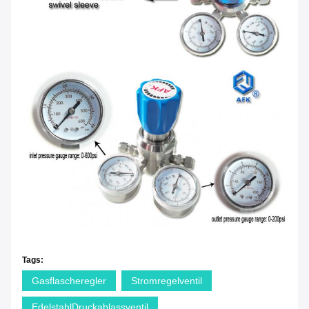
Tags:
Gasflascheregler
Stromregelventil
EdelstahlDruckablassventil