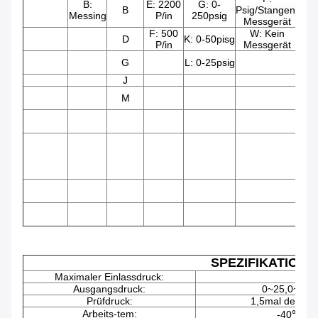
B:
E: 2200
G: 0-
01
B
Psig/Stangen-
Messing
P/in
250psig
Messgerät
F: 500
W: Kein
D
K: 0-50pisg
23
P/in
Messgerät
G
L: 0-25psig
24
J
27
M
28
30
5
FEU
63:
6
SPEZIFIKATION
Maximaler Einlassdruck:
Ausgangsdruck:
0~25,0~50,0
Prüfdruck:
1,5mal des ma
Arbeits-tem:
-40℉~+4