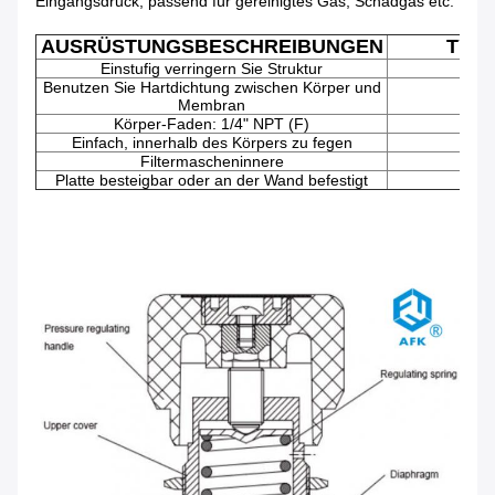
Eingangsdruck, passend für gereinigtes Gas, Schadgas etc.
AUSRÜSTUNGSBESCHREIBUNGEN
TYP
Einstufig verringern Sie Struktur
Benutzen Sie Hartdichtung zwischen Körper und
Membran
Körper-Faden: 1/4" NPT (F)
Einfach, innerhalb des Körpers zu fegen
Filtermascheninnere
Öl
Platte besteigbar oder an der Wand befestigt
G