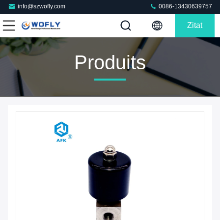
info@szwofly.com
0086-13430639757
Zitat
Produits