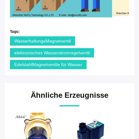
Tags:
WasserhaltungsMagnetventil
elektronisches Wasserstromregelventil
EdelstahlMagnetventile für Wasser
Ähnliche Erzeugnisse