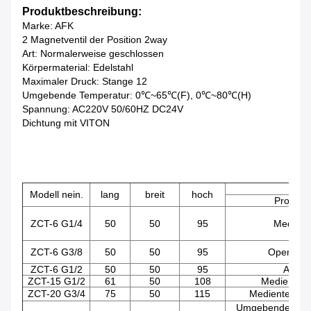
Produktbeschreibung:
Marke: AFK
2 Magnetventil der Position 2way
Art: Normalerweise geschlossen
Körpermaterial: Edelstahl
Maximaler Druck: Stange 12
Umgebende Temperatur: 0℃~65℃(F), 0℃~80℃(H)
Spannung: AC220V 50/60HZ DC24V
Dichtung mit VITON
Te
Modell nein.
lang
breit
hoch
Projekt
ZCT-6 G1/4
50
50
95
Medien
ZCT-6 G3/8
50
50
95
Operatio
ZCT-6 G1/2
50
50
95
Art
ZCT-15 G1/2
61
50
108
Mediendru
ZCT-20 G3/4
75
50
115
Medientemper
Umgebende Temp