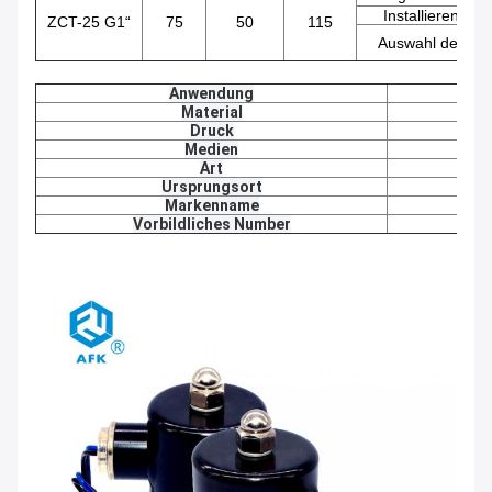
Installieren Sie
ZCT-25 G1“
75
50
115
Auswahl der Sp
Anwendung
Material
Druck
Medien
Art
Ursprungsort
Gua
Markenname
Vorbildliches Number