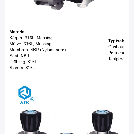
Material
Körper: 316L, Messing
Typische A
Mütze: 316L, Messing
Gashauptleit
Membran: NBR (Nyloninnere)
Petrochemisc
Seat: NBR
Testgerät
Frühling: 316L
Stamm: 316L