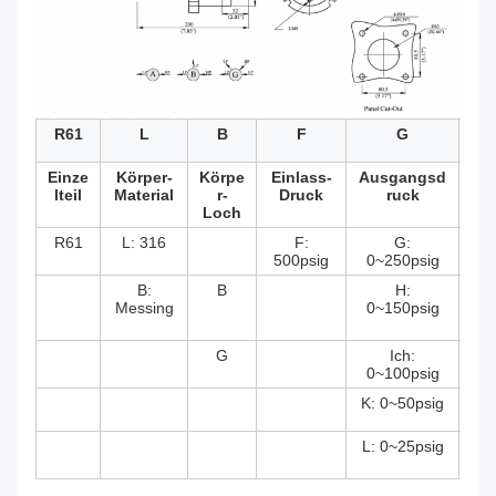
R61
L
B
F
G
Einze
Körper-
Körpe
Einlass-
Ausgangsd
Ma
lteil
Material
r-
Druck
ruck
Loch
R61
L: 316
F:
G:
G
500psig
0~250psig
Me
B:
B
H:
Messing
0~150psig
Ps
nm
G
Ich:
0~100psig
Me
K: 0~50psig
L: 0~25psig