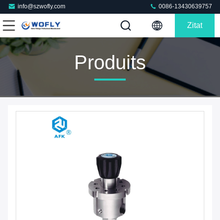
info@szwofly.com
0086-13430639757
Zitat
Produits