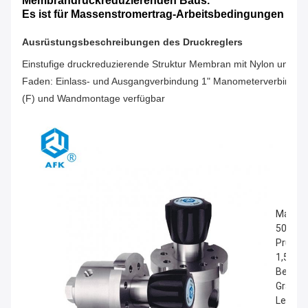
Membrandruckreduzierenden Baus.
Es ist für Massenstromertrag-Arbeitsbedingungen pa
Ausrüstungsbeschreibungen des
Druckreglers
Einstufige druckreduzierende Struktur Membran mit Nylon und N
Faden: Einlass- und Ausgangverbindung 1" Manometerverbindung
(F) und Wandmontage verfügbar
Maxima
500psig
Prüfung
1,5mal 
Betrie
Grads F
Lebens