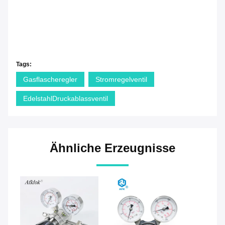
Tags:
Gasflascheregler
Stromregelventil
EdelstahlDruckablassventil
Ähnliche Erzeugnisse