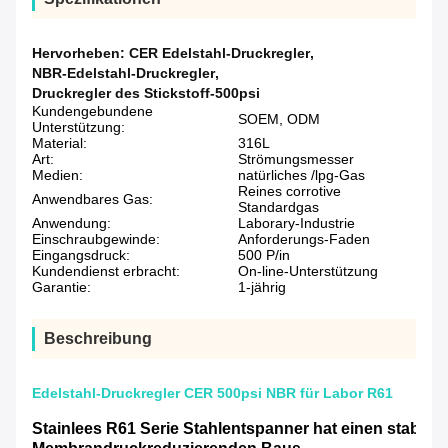
Hervorheben:
CER Edelstahl-Druckregler
,
NBR-Edelstahl-Druckregler
,
Druckregler des Stickstoff-500psi
Kundengebundene
SOEM, ODM
Unterstützung:
Material:
316L
Art:
Strömungsmesser
Medien:
natürliches /lpg-Gas
Reines corrotive
Anwendbares Gas:
Standardgas
Anwendung:
Laborary-Industrie
Einschraubgewinde:
Anforderungs-Faden
Eingangsdruck:
500 P/in
Kundendienst erbracht:
On-line-Unterstützung
Garantie:
1-jährig
Beschreibung
Edelstahl-Druckregler CER 500psi NBR für Labor R61
Stainlees R61 Serie Stahlentspanner hat einen stabil