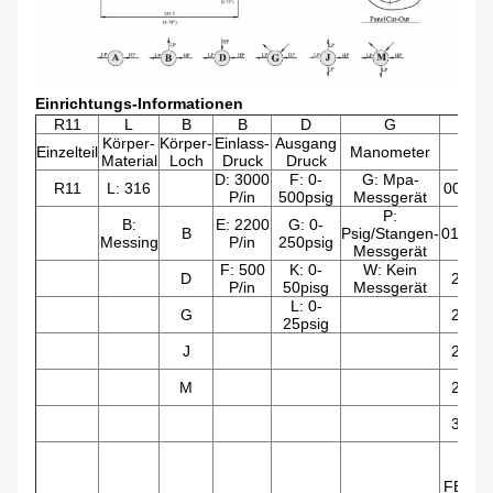
Einrichtungs-Informationen
R11
L
B
B
D
G
Körper-
Körper-
Einlass-
Ausgang
Ei
Einzelteil
Manometer
Material
Loch
Druck
Druck
G
D: 3000
F: 0-
G: Mpa-
R11
L: 316
00:1/4 
P/in
500psig
Messgerät
P:
B:
E: 2200
G: 0-
B
Psig/Stangen-
01:1/4 
Messing
P/in
250psig
Messgerät
F: 500
K: 0-
W: Kein
D
23: 
P/in
50pisg
Messgerät
L: 0-
G
24: 
25psig
J
27: 
M
28: 
30: 
52: 
REL
FEUCH