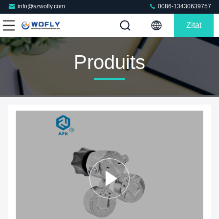
info@szwofly.com
0086-13430639757
Zitat
Produits