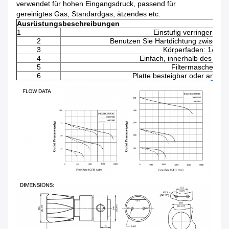
verwendet für hohen Eingangsdruck, passend für
gereinigtes Gas, Standardgas, ätzendes etc.
Ausrüstungsbeschreibungen
1
Einstufig verringern Sie
2
Benutzen Sie Hartdichtung zwische
3
Körperfaden: 1/4" N
4
Einfach, innerhalb des Kör
5
Filtermascheninn
6
Platte besteigbar oder an der