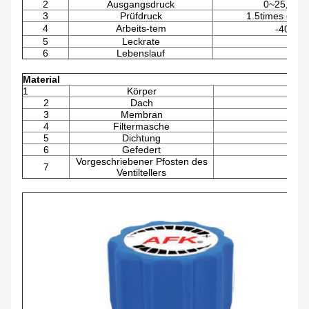
2
Ausgangsdruck
0~25,0~50
3
Prüfdruck
1.5times des 
4
Arbeits-tem
-40℉~+
5
Leckrate
2*1
6
Lebenslauf
Material
1
Körper
2
Dach
3
Membran
4
Filtermasche
5
Dichtung
PCT
6
Gefedert
Vorgeschriebener Pfosten des
7
Ventiltellers