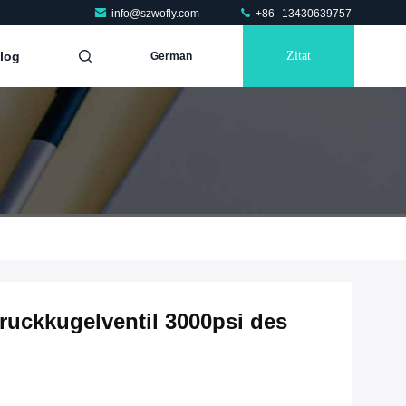
info@szwofly.com
+86--13430639757
log
Zitat
German
uckkugelventil 3000psi des