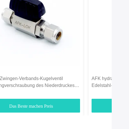
-Zwingen-Verbands-Kugelventil
AFK hydraulische
ngverschraubung des Niederdruckes
Edelstahl-Kugelve
Das Beste machen Preis
Das B