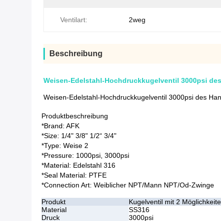
Ventilart:
2weg
Beschreibung
Weisen-Edelstahl-Hochdruckkugelventil 3000psi de
Weisen-Edelstahl-Hochdruckkugelventil 3000psi des Ha
Produktbeschreibung
*Brand: AFK
*Size: 1/4" 3/8" 1/2“ 3/4"
*Type: Weise 2
*Pressure: 1000psi, 3000psi
*Material: Edelstahl 316
*Seal Material: PTFE
*Connection Art: Weiblicher NPT/Mann NPT/Od-Zwinge
Produkt
Kugelventil mit 2 Möglichkeit
Material
SS316
Druck
3000psi