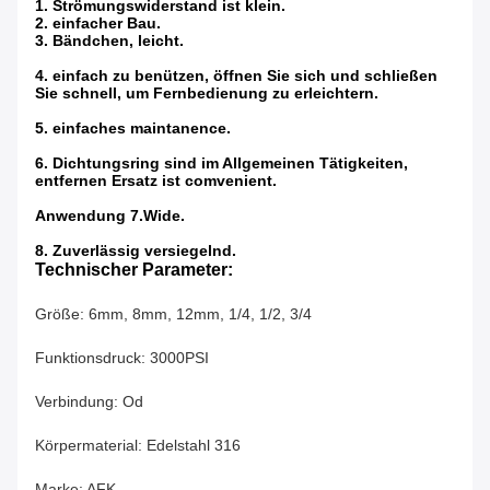
1.
Strömungswiderstand ist klein.
2.
einfacher Bau.
3.
Bändchen, leicht.
4. einfach zu benützen, öffnen Sie sich und schließen
Sie schnell, um Fernbedienung zu erleichtern.
5. einfaches maintanence.
6. Dichtungsring sind im Allgemeinen Tätigkeiten,
entfernen Ersatz ist comvenient.
Anwendung 7.Wide.
8. Zuverlässig versiegelnd.
Technischer Parameter:
Größe: 6mm, 8mm, 12mm, 1/4, 1/2, 3/4
Funktionsdruck: 3000PSI
Verbindung: Od
Körpermaterial: Edelstahl 316
Marke: AFK