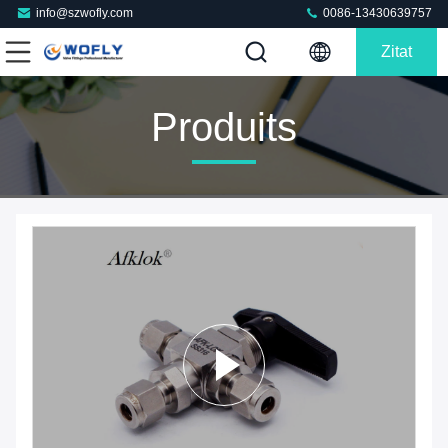
info@szwofly.com
0086-13430639757
Zitat
Produits