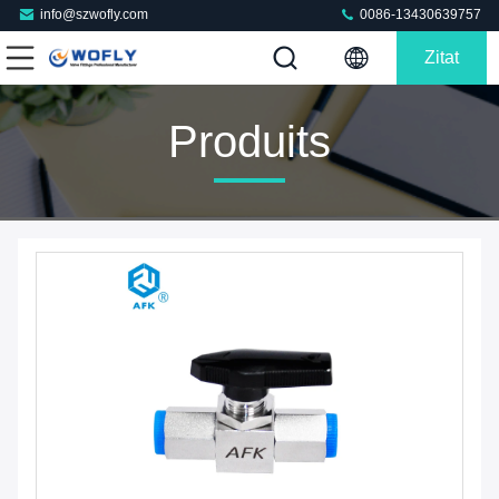
info@szwofly.com
0086-13430639757
Zitat
Produits