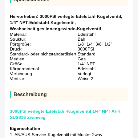
Hervorheben:
3000PSI verlegte Edelstahl-Kugelventil
,
1/4" NPT-Edelstahl-Kugelventil
,
Wechselseitiges Innengewinde-Kugelventil
Material:
Edelstahl
Struktur:
Ball
Portgröße:
1/8" 1/4" 3/8" 1/2“
Druck:
3000PSI
Standard- oder nichtstandardisiert:
Standard
Medien:
Gas
Größe:
1/4" NPT
Körpermaterial:
Edelstahl
Verbindung:
Verlegt
Ventilart:
Weise 2
Beschreibung
3000PSI verlegte Edelstahl-Kugelventil 1/4" NPT AFK
SUS316 Zweiweg
Eigenschaften
1. AN/AUS-Service-Kugelventil mit Muster 2way